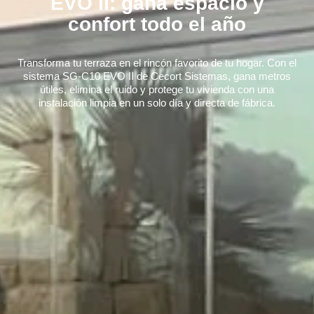
EVO II: gana espacio y
confort todo el año
Transforma tu terraza en el rincón favorito de tu hogar. Con el
sistema SG-C10 EVO II de Cecort Sistemas, gana metros
útiles, elimina el ruido y protege tu vivienda con una
instalación limpia en un solo día y directa de fábrica.