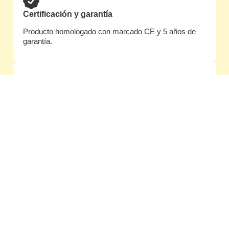
Certificación y garantía
Producto homologado con marcado CE y 5 años de
garantía.
Recambios inmediatos
Al fabricar nosotros, si dentro de 10 años necesita una
pieza, la tendremos.
Personalización RAL
Amplia gama de colores en stock para tus
cerramientos con cristal.