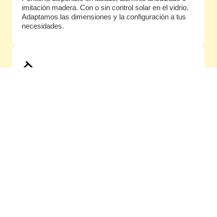
imitación madera. Con o sin control solar en el vidrio.
Adaptamos las dimensiones y la configuración a tus
necesidades.
Garantía de 5 años
Si algo falla, respondemos directamente nosotros.
¿Eres instalador, distribuidor o
empresa del sector?
Solicita información profesional