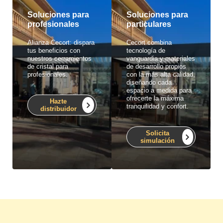
Soluciones para
Soluciones para
profesionales
particulares
Alianza Cecort: dispara
Cecort combina
tus beneficios con
tecnología de
nuestros cerramientos
vanguardia y materiales
de cristal para
de desarrollo propios
profesionales.
con la más alta calidad,
diseñando cada
espacio a medida para
ofrecerte la máxima
Hazte
tranquilidad y confort.
distribuidor
Solicita
simulación