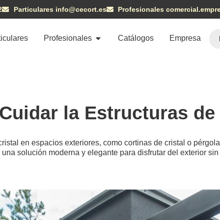
2
Particulares info@cecort.es
Profesionales comercial.empr
ticulares
Profesionales
Catálogos
Empresa
uidar la Estructuras de 
ristal en espacios exteriores, como cortinas de cristal o pérgol
una solución moderna y elegante para disfrutar del exterior sin