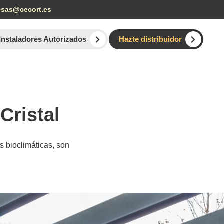
esas@cecort.es
Instaladores Autorizados
Hazte distribuidor
Cristal
as bioclimáticas, son