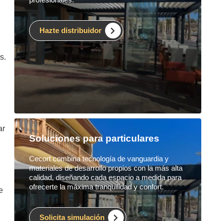
Hazte distribuidor
s.
ar
Soluciones para particulares
Cecort combina tecnología de vanguardia y
materiales de desarrollo propios con la más alta
calidad, diseñando cada espacio a medida para
ofrecerte la máxima tranquilidad y confort.
e
Solicita simulación