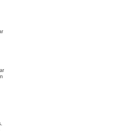
ar
ar
an
.
e