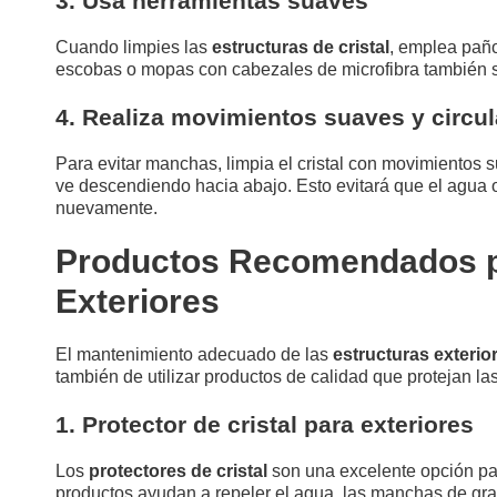
3. Usa herramientas suaves
Cuando limpies las
estructuras de cristal
, emplea paño
escobas o mopas con cabezales de microfibra también so
4. Realiza movimientos suaves y circu
Para evitar manchas, limpia el cristal con movimientos s
ve descendiendo hacia abajo. Esto evitará que el agua o
nuevamente.
Productos Recomendados pa
Exteriores
El mantenimiento adecuado de las
estructuras exterior
también de utilizar productos de calidad que protejan las 
1. Protector de cristal para exteriores
Los
protectores de cristal
son una excelente opción par
productos ayudan a repeler el agua, las manchas de grasa