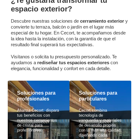
¿Te gustaría transformar tu
espacio exterior?
Descubre nuestras soluciones de
cerramiento exterior
y
convierte tu terraza, balcón o jardín en el lugar más
especial de tu hogar. En Cecort, te acompañamos desde
la idea hasta la instalación, con la garantía de que el
resultado final superará tus expectativas.
Visítanos o solicita tu presupuesto personalizado. Te
ayudamos a
rediseñar tus espacios exteriores
con
elegancia, funcionalidad y confort en cada detalle.
Soluciones para
Soluciones para
profesionales
particulares
Alianza Cecort: dispara
Cecort combina
tus beneficios con
tecnología de
nuestros cerramientos
vanguardia y materiales
de cristal para
de desarrollo propios
profesionales.
con la más alta calidad,
diseñando cada